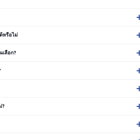
้หรือไม่
ณเลือก?
?
่?