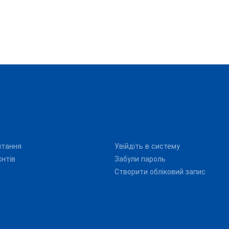
итання
Увійдіть в систему
єнтів
Забули пароль
Створити обліковий запис