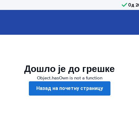
Од 2
Дошло је до грешке
Object.hasOwn is not a function
Назад на почетну страницу