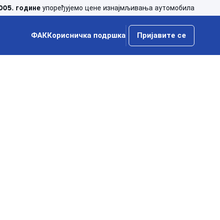
005. године
упоређујемо цене изнајмљивања аутомобила
ФАК
Корисничка подршка
Пријавите се