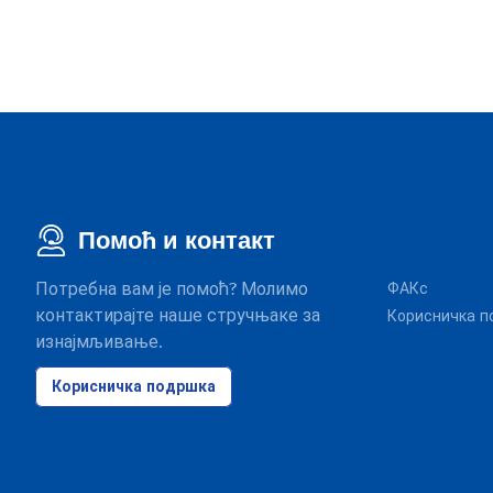
Помоћ и контакт
Потребна вам је помоћ? Молимо
ФАКс
контактирајте наше стручњаке за
Корисничка п
изнајмљивање.
Корисничка подршка