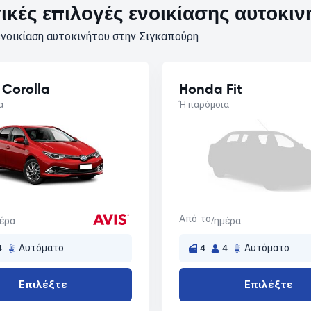
κές επιλογές ενοικίασης αυτοκιν
νοικίαση αυτοκινήτου στην Σιγκαπούρη
 Corolla
Honda Fit
α
Ή παρόμοια
Από το
μέρα
/ημέρα
4
Αυτόματο
4
4
Αυτόματο
Επιλέξτε
Επιλέξτε