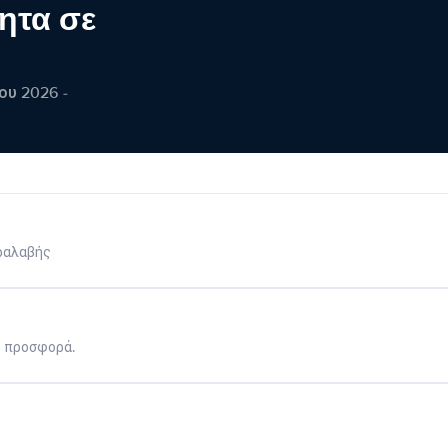
ητα σε
ου 2026 -
ραλαβής
η προσφορά.