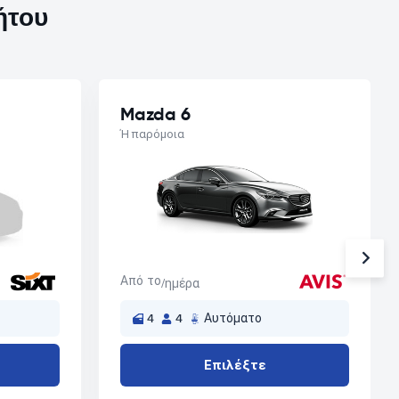
ήτου
Mazda 6
Ή παρόμοια
Από το
/ημέρα
4
4
Αυτόματο
Επιλέξτε