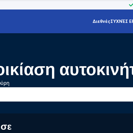
Διεθνές
ΣΥΧΝΈΣ Ε
οικίαση αυτοκινή
ούρη
 σε